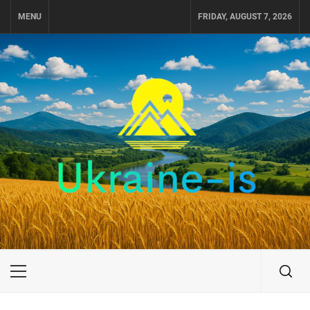
Skip
MENU
FRIDAY, AUGUST 7, 2026
to
content
UKRAINE-IS
ПУТЕШЕСТВИЕ ПО УКРАИНЕ
Primary
Menu