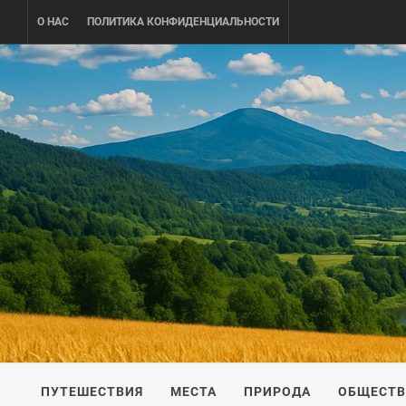
Skip
О НАС
ПОЛИТИКА КОНФИДЕНЦИАЛЬНОСТИ
to
content
UKRAINE-
ПУТЕШЕСТВИЕ ПО УКРАИНЕ
ПУТЕШЕСТВИЯ
МЕСТА
ПРИРОДА
ОБЩЕСТ