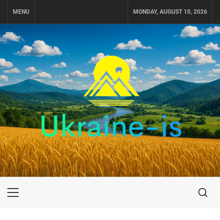
Skip
MENU
MONDAY, AUGUST 10, 2026
to
content
UKRAINE-IS
ПУТЕШЕСТВИЕ ПО УКРАИНЕ
Primary
Menu