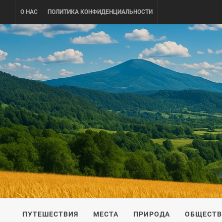
Skip
О НАС
ПОЛИТИКА КОНФИДЕНЦИАЛЬНОСТИ
to
content
UKRAINE-
ПУТЕШЕСТВИЕ ПО УКРАИНЕ
ПУТЕШЕСТВИЯ
МЕСТА
ПРИРОДА
ОБЩЕСТ