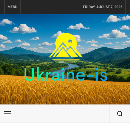
Skip
MENU
FRIDAY, AUGUST 7, 2026
to
content
UKRAINE-IS
ПУТЕШЕСТВИЕ ПО УКРАИНЕ
Primary
Menu