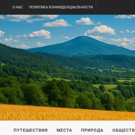
Skip
О НАС
ПОЛИТИКА КОНФИДЕНЦИАЛЬНОСТИ
to
content
UKRAINE-
ПУТЕШЕСТВИЕ ПО УКРАИНЕ
ПУТЕШЕСТВИЯ
МЕСТА
ПРИРОДА
ОБЩЕСТ