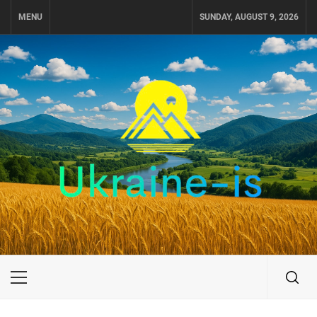
Skip
MENU
SUNDAY, AUGUST 9, 2026
to
content
UKRAINE-IS
ПУТЕШЕСТВИЕ ПО УКРАИНЕ
Primary
Menu