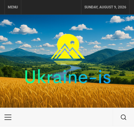
Skip
MENU
SUNDAY, AUGUST 9, 2026
to
content
UKRAINE-IS
ПУТЕШЕСТВИЕ ПО УКРАИНЕ
Primary
Menu