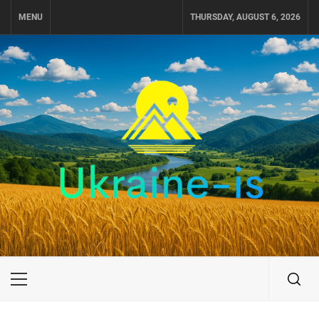
Skip
MENU
THURSDAY, AUGUST 6, 2026
to
content
UKRAINE-IS
ПУТЕШЕСТВИЕ ПО УКРАИНЕ
Primary
Menu