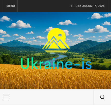
Skip
MENU
FRIDAY, AUGUST 7, 2026
to
content
UKRAINE-IS
ПУТЕШЕСТВИЕ ПО УКРАИНЕ
Primary
Menu