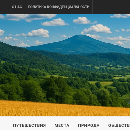
Skip
О НАС
ПОЛИТИКА КОНФИДЕНЦИАЛЬНОСТИ
to
content
UKRAINE-
ПУТЕШЕСТВИЕ ПО УКРАИНЕ
ПУТЕШЕСТВИЯ
МЕСТА
ПРИРОДА
ОБЩЕСТ