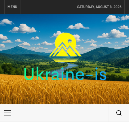
Skip
MENU
SATURDAY, AUGUST 8, 2026
to
content
UKRAINE-IS
ПУТЕШЕСТВИЕ ПО УКРАИНЕ
Primary
Menu