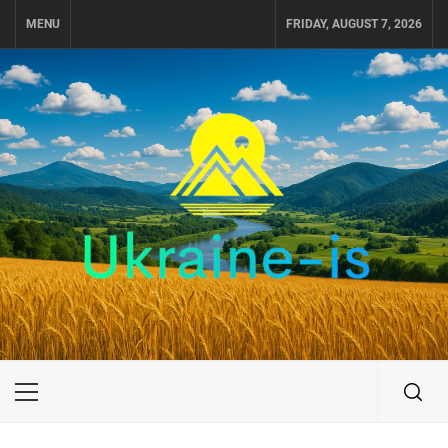
Skip
MENU
FRIDAY, AUGUST 7, 2026
to
content
UKRAINE-IS
ПУТЕШЕСТВИЕ ПО УКРАИНЕ
Primary
Menu