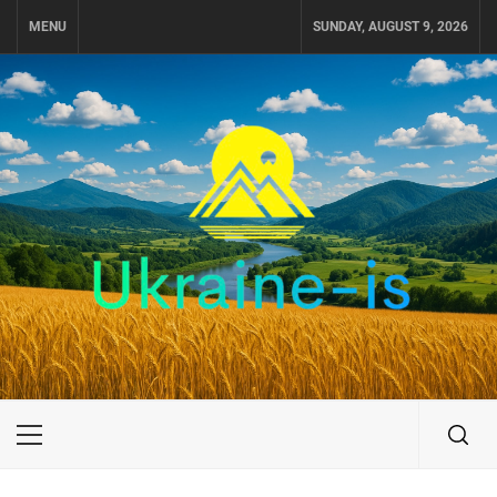
Skip
MENU
SUNDAY, AUGUST 9, 2026
to
content
UKRAINE-IS
ПУТЕШЕСТВИЕ ПО УКРАИНЕ
Primary
Menu