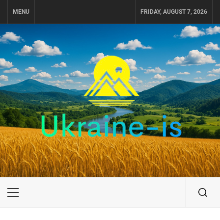
Skip
MENU
FRIDAY, AUGUST 7, 2026
to
content
UKRAINE-IS
ПУТЕШЕСТВИЕ ПО УКРАИНЕ
Primary
Menu