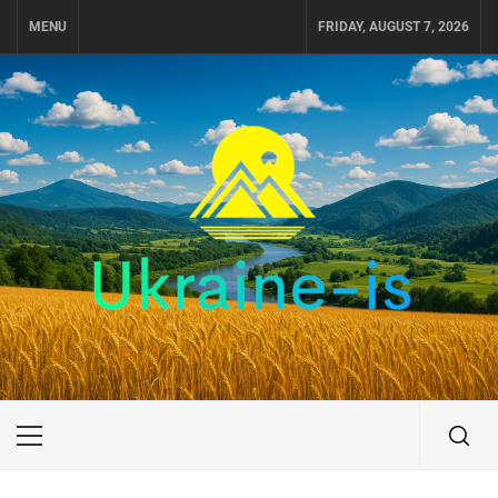
Skip
MENU
FRIDAY, AUGUST 7, 2026
to
content
UKRAINE-IS
ПУТЕШЕСТВИЕ ПО УКРАИНЕ
Primary
Menu