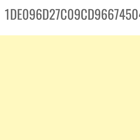
1DE096D27C09CD9667450