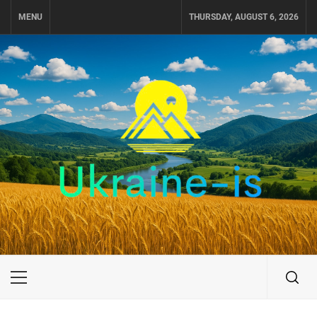
Skip
MENU
THURSDAY, AUGUST 6, 2026
to
content
UKRAINE-IS
ПУТЕШЕСТВИЕ ПО УКРАИНЕ
Primary
Menu