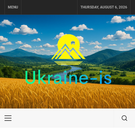
Skip
MENU
THURSDAY, AUGUST 6, 2026
to
content
UKRAINE-IS
ПУТЕШЕСТВИЕ ПО УКРАИНЕ
Primary
Menu