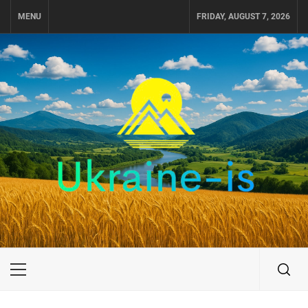
Skip
MENU
FRIDAY, AUGUST 7, 2026
to
content
UKRAINE-IS
ПУТЕШЕСТВИЕ ПО УКРАИНЕ
Primary
Menu