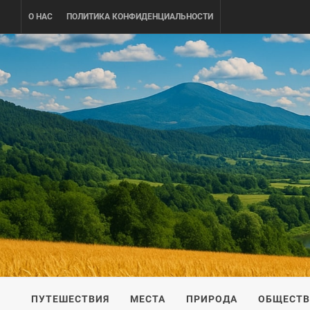
Skip
О НАС
ПОЛИТИКА КОНФИДЕНЦИАЛЬНОСТИ
to
content
UKRAINE-
ПУТЕШЕСТВИЕ ПО УКРАИНЕ
ПУТЕШЕСТВИЯ
МЕСТА
ПРИРОДА
ОБЩЕСТ