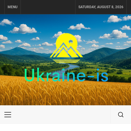
Skip
MENU
SATURDAY, AUGUST 8, 2026
to
content
UKRAINE-IS
ПУТЕШЕСТВИЕ ПО УКРАИНЕ
Primary
Menu