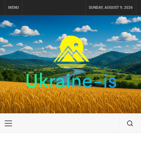
Skip
MENU
SUNDAY, AUGUST 9, 2026
to
content
UKRAINE-IS
ПУТЕШЕСТВИЕ ПО УКРАИНЕ
Primary
Menu