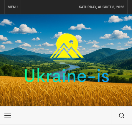
Skip
MENU
SATURDAY, AUGUST 8, 2026
to
content
UKRAINE-IS
ПУТЕШЕСТВИЕ ПО УКРАИНЕ
Primary
Menu