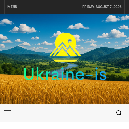
Skip
MENU
FRIDAY, AUGUST 7, 2026
to
content
UKRAINE-IS
ПУТЕШЕСТВИЕ ПО УКРАИНЕ
Primary
Menu