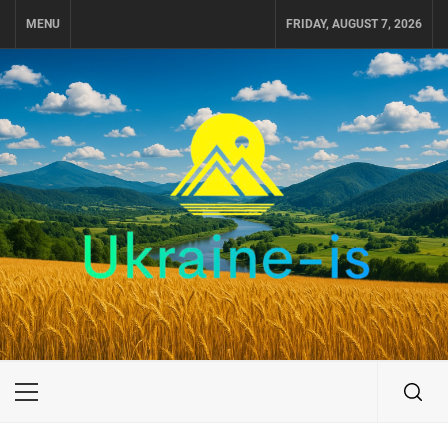
Skip
MENU
FRIDAY, AUGUST 7, 2026
to
content
UKRAINE-IS
ПУТЕШЕСТВИЕ ПО УКРАИНЕ
Primary
Menu