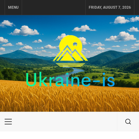
Skip
MENU
FRIDAY, AUGUST 7, 2026
to
content
UKRAINE-IS
ПУТЕШЕСТВИЕ ПО УКРАИНЕ
Primary
Menu