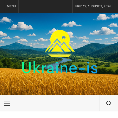
Skip
MENU
FRIDAY, AUGUST 7, 2026
to
content
UKRAINE-IS
ПУТЕШЕСТВИЕ ПО УКРАИНЕ
Primary
Menu