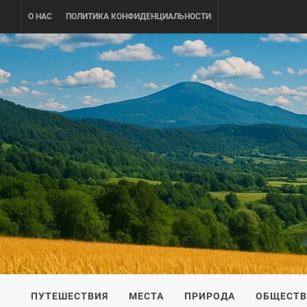
Skip
О НАС
ПОЛИТИКА КОНФИДЕНЦИАЛЬНОСТИ
to
content
UKRAINE-
ПУТЕШЕСТВИЕ ПО УКРАИНЕ
ПУТЕШЕСТВИЯ
МЕСТА
ПРИРОДА
ОБЩЕСТ