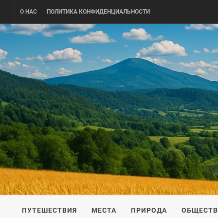
Skip
О НАС
ПОЛИТИКА КОНФИДЕНЦИАЛЬНОСТИ
to
content
UKRAINE-
ПУТЕШЕСТВИЕ ПО УКРАИНЕ
ПУТЕШЕСТВИЯ
МЕСТА
ПРИРОДА
ОБЩЕСТ