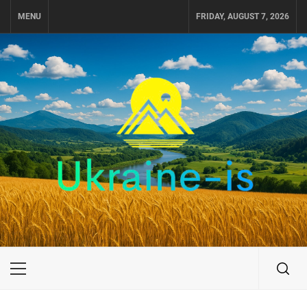
Skip
MENU
FRIDAY, AUGUST 7, 2026
to
content
UKRAINE-IS
ПУТЕШЕСТВИЕ ПО УКРАИНЕ
Primary
Menu