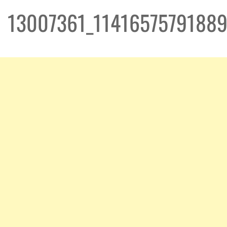
13007361_1141657579188