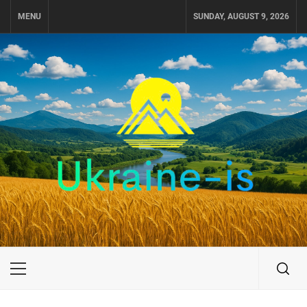
Skip
MENU
SUNDAY, AUGUST 9, 2026
to
content
UKRAINE-IS
ПУТЕШЕСТВИЕ ПО УКРАИНЕ
Primary
Menu