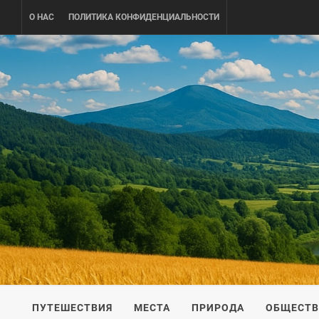
Skip
О НАС
ПОЛИТИКА КОНФИДЕНЦИАЛЬНОСТИ
to
content
UKRAINE-
ПУТЕШЕСТВИЕ ПО УКРАИНЕ
ПУТЕШЕСТВИЯ
МЕСТА
ПРИРОДА
ОБЩЕСТ