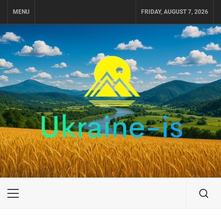
Skip
MENU
FRIDAY, AUGUST 7, 2026
to
content
UKRAINE-IS
ПУТЕШЕСТВИЕ ПО УКРАИНЕ
Primary
Menu