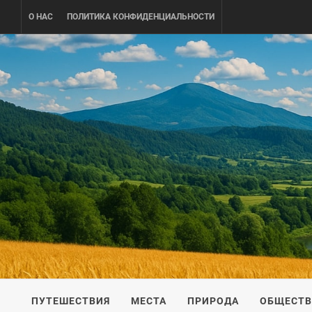
Skip
О НАС
ПОЛИТИКА КОНФИДЕНЦИАЛЬНОСТИ
to
content
UKRAINE-
ПУТЕШЕСТВИЕ ПО УКРАИНЕ
ПУТЕШЕСТВИЯ
МЕСТА
ПРИРОДА
ОБЩЕСТ