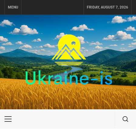
Skip
MENU
FRIDAY, AUGUST 7, 2026
to
content
UKRAINE-IS
ПУТЕШЕСТВИЕ ПО УКРАИНЕ
Primary
Menu