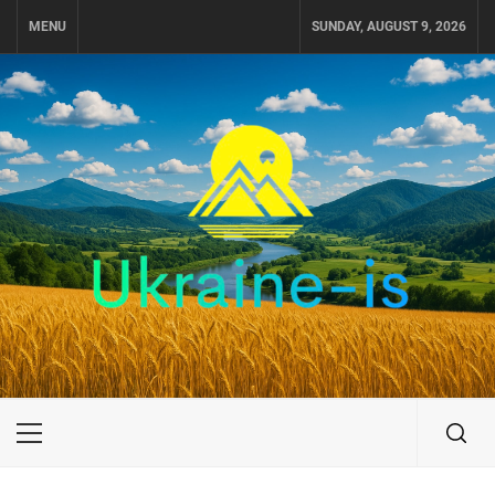
Skip
MENU
SUNDAY, AUGUST 9, 2026
to
content
UKRAINE-IS
ПУТЕШЕСТВИЕ ПО УКРАИНЕ
Primary
Menu