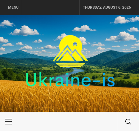
Skip
MENU
THURSDAY, AUGUST 6, 2026
to
content
UKRAINE-IS
ПУТЕШЕСТВИЕ ПО УКРАИНЕ
Primary
Menu