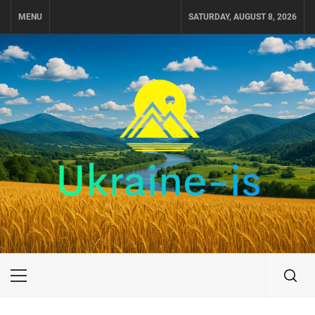
Skip
MENU
SATURDAY, AUGUST 8, 2026
to
content
UKRAINE-IS
ПУТЕШЕСТВИЕ ПО УКРАИНЕ
Primary
Menu