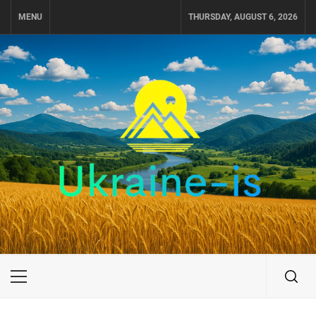
Skip
MENU
THURSDAY, AUGUST 6, 2026
to
content
UKRAINE-IS
ПУТЕШЕСТВИЕ ПО УКРАИНЕ
Primary
Menu