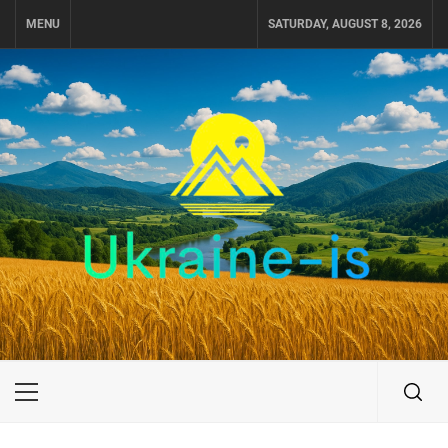
Skip
MENU
SATURDAY, AUGUST 8, 2026
to
content
UKRAINE-IS
ПУТЕШЕСТВИЕ ПО УКРАИНЕ
Primary
Menu