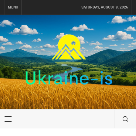
Skip
MENU
SATURDAY, AUGUST 8, 2026
to
content
UKRAINE-IS
ПУТЕШЕСТВИЕ ПО УКРАИНЕ
Primary
Menu