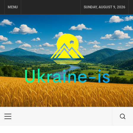
Skip
MENU
SUNDAY, AUGUST 9, 2026
to
content
UKRAINE-IS
ПУТЕШЕСТВИЕ ПО УКРАИНЕ
Primary
Menu