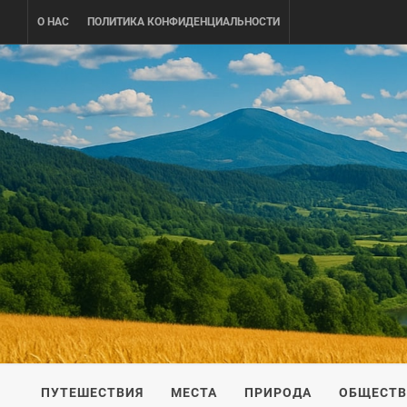
Skip
О НАС
ПОЛИТИКА КОНФИДЕНЦИАЛЬНОСТИ
to
content
UKRAINE-
ПУТЕШЕСТВИЕ ПО УКРАИНЕ
ПУТЕШЕСТВИЯ
МЕСТА
ПРИРОДА
ОБЩЕСТ