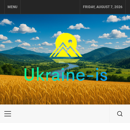
Skip
MENU
FRIDAY, AUGUST 7, 2026
to
content
UKRAINE-IS
ПУТЕШЕСТВИЕ ПО УКРАИНЕ
Primary
Menu