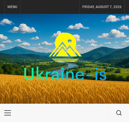
Skip
MENU
FRIDAY, AUGUST 7, 2026
to
content
UKRAINE-IS
ПУТЕШЕСТВИЕ ПО УКРАИНЕ
Primary
Menu