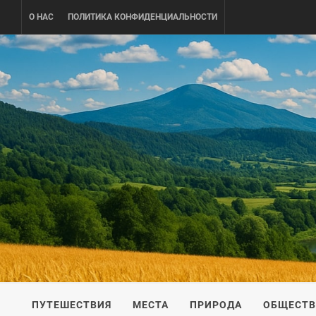
Skip
О НАС
ПОЛИТИКА КОНФИДЕНЦИАЛЬНОСТИ
to
content
UKRAINE-
ПУТЕШЕСТВИЕ ПО УКРАИНЕ
ПУТЕШЕСТВИЯ
МЕСТА
ПРИРОДА
ОБЩЕСТ