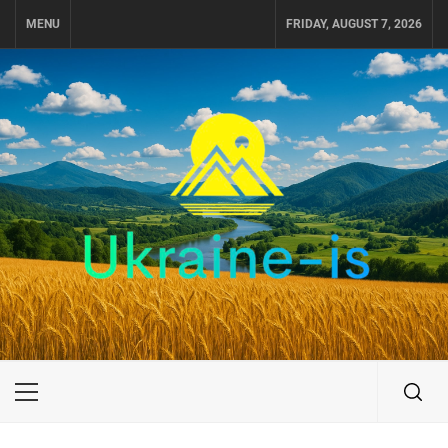
Skip
MENU
FRIDAY, AUGUST 7, 2026
to
content
UKRAINE-IS
ПУТЕШЕСТВИЕ ПО УКРАИНЕ
Primary
Menu