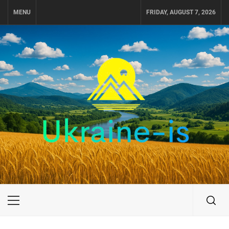
Skip
MENU
FRIDAY, AUGUST 7, 2026
to
content
UKRAINE-IS
ПУТЕШЕСТВИЕ ПО УКРАИНЕ
Primary
Menu