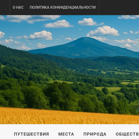
Skip
О НАС
ПОЛИТИКА КОНФИДЕНЦИАЛЬНОСТИ
to
content
UKRAINE-
ПУТЕШЕСТВИЕ ПО УКРАИНЕ
ПУТЕШЕСТВИЯ
МЕСТА
ПРИРОДА
ОБЩЕСТ