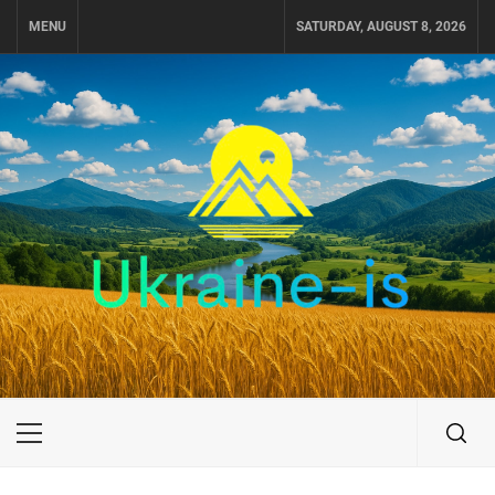
Skip
MENU
SATURDAY, AUGUST 8, 2026
to
content
UKRAINE-IS
ПУТЕШЕСТВИЕ ПО УКРАИНЕ
Primary
Menu